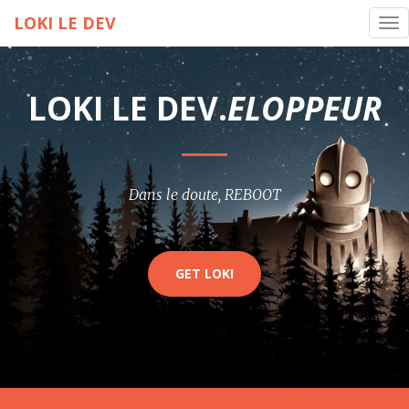
LOKI LE DEV
Tog
nav
LOKI LE DEV.
ELOPPEUR
Dans le doute, REBOOT
GET LOKI